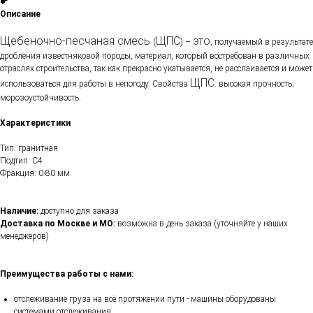
₽
Описание
Щебеночно-песчаная смесь
ЩПС
это
(
) –
, получаемый в результате
дробления известняковой породы, материал, который востребован в различных
отраслях строительства, так как прекрасно укатывается, не расслаивается и может
ЩПС
использоваться для работы в непогоду. Свойства
: высокая прочность;
морозоустойчивость.
Характеристики
Тип: гранитная
Подтип: C4
Фракция: 0-80 мм.
Наличие:
доступно для заказа
Доставка по Москве и МО:
возможна в день заказа (уточняйте у наших
менеджеров)
Преимущества работы с нами:
отслеживание груза на всё протяжении пути - машины оборудованы
системами отслеживания